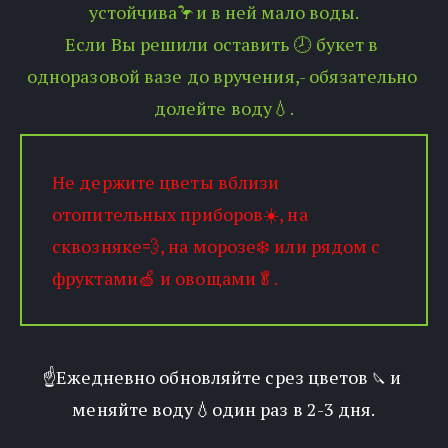
устойчива🦩и в ней мало воды.
Если Вы решили оставить 🕗 букет в 
одноразовой вазе до вручения,- обязательно 
долейте воду💧.
Не держите цветы вблизи 
отопительных приборов☀️, на 
сквозняке💨, на морозе❄️ или рядом с 
фруктами🍏 и овощами🥬. 
☝️Ежедневно обновляйте срез цветов 
 и 
🔪
меняйте воду💧один раз в 2-3 дня.