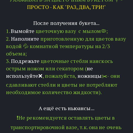
ПРОСТО - КАК "РАЗ, ДВА, ТРИ!"
После получения букета...
1. 
Вымойте
 цветочную вазу  с мылом🦠;
2. 
Наполните
 приготовленную для цветов вазу 
водой 
💦 комнатной температуры на 2/3 
объема;
3.
 Подрежьте 
цветочные стебли наискось 
острым ножом или секатором (
не 
используйте❌
, пожалуйста, 
ножницы
✂️- они 
сдавливают стебли и цветы не потребляют 
необходимое количество жидкости).
А ещё есть ньюансы...
❗️Не рекомендуется оставлять цветы в 
транспортировочной вазе, т.к. она не очень 